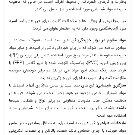
بخارات و گازهای خطرناک از محیط اطراف است، در حالی که ماهیت
خورنده مواد شیمیایی مورد استفاده را نیز تحمل می کند.
در اینجا برخی از ویژگی ها و ملاحظات کلیدی برای فن های ضد اسید
هود آزمایشگاهی وجود دارد که به اختصار عنوان می گردد:
مواد مقاوم در برابر خوردگی:
فن های ضد اسید معمولاً با استفاده از
موادی ساخته می شوند که در برابر خوردگی ناشی از اسیدها و سایر مواد
خورنده مقاوم هستند. مواد رایج مورد استفاده شامل پلی پروپیلن (PP)،
پلی وینیل کلرید (PVC)، پلاستیک تقویت شده با فایبر گلاس (FRP) یا
فولاد ضد زنگ است. این مواد می توانند در برابر دودهای خورنده
مقاومت کنند و از آسیب به اجزای فن جلوگیری نمایند.
سازگاری شیمیایی:
فن های ضد اسید بر اساس سازگاری آنها با اسیدها یا
مواد شیمیایی خاص موجود در هود بخار انتخاب می شوند. فن های
مختلف ممکن است مقاومت متفاوتی در برابر انواع و غلظت اسیدها
داشته باشند، بنابراین انتخاب فن مناسب برای مواد شیمیایی مورد
استفاده مهم است.
ملاحظات طراحی:
فن های ضد اسید برای به حداقل رساندن خطر تماس
مواد خورنده با اجزای حساس مانند شفت، یاتاقان و یا قطعات الکتریکی