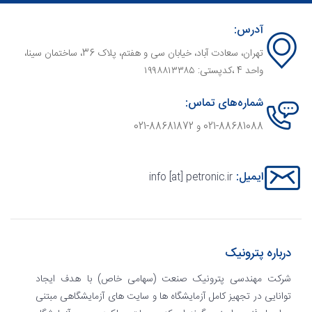
آدرس:
تهران، سعادت آباد، خیابان سی و هفتم، پلاک 36، ساختمان سینا،
واحد 4 ،کدپستی: ۱۹۹۸۸۱۳۳۸۵
شماره‌های تماس:
021-88681088 و 88681872-021
ایمیل:
info [at] petronic.ir
درباره پترونیک
شرکت مهندسی پترونیک صنعت (سهامی خاص) با هدف ایجاد
توانایی در تجهیز کامل آزمایشگاه ها و سایت های آزمایشگاهی مبتنی