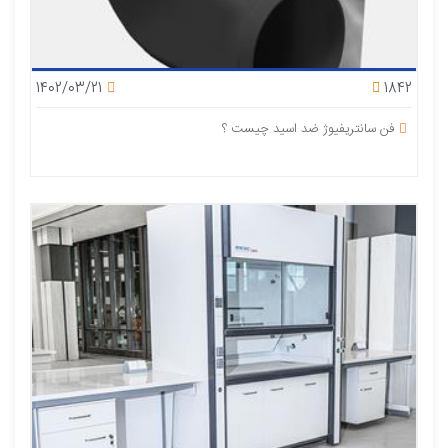
1402/03/21
1842
فن سانتریفیوژ ضد اسید چیست ؟