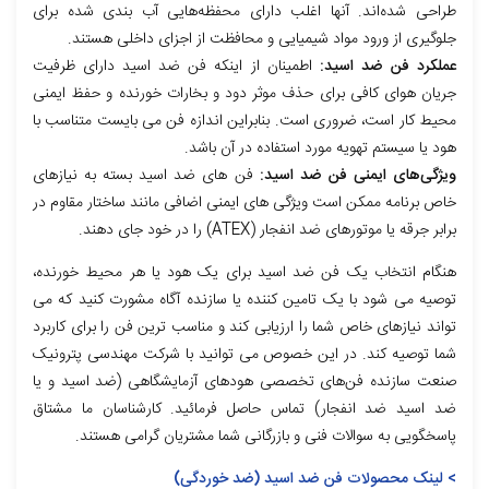
طراحی شده‌اند. آنها اغلب دارای محفظه‌هایی آب بندی شده برای
جلوگیری از ورود مواد شیمیایی و محافظت از اجزای داخلی هستند.
عملکرد فن ضد اسید:
اطمینان از اینکه فن ضد اسید دارای ظرفیت
جریان هوای کافی برای حذف موثر دود و بخارات خورنده و حفظ ایمنی
محیط کار است، ضروری است. بنابراین اندازه فن می بایست متناسب با
هود یا سیستم تهویه مورد استفاده در آن باشد.
ویژگی‌های ایمنی فن ضد اسید:
فن های ضد اسید بسته به نیازهای
خاص برنامه ممکن است ویژگی های ایمنی اضافی مانند ساختار مقاوم در
برابر جرقه یا موتورهای ضد انفجار (ATEX) را در خود جای دهند.
هنگام انتخاب یک فن ضد اسید برای یک هود یا هر محیط خورنده،
توصیه می شود با یک تامین کننده یا سازنده آگاه مشورت کنید که می
تواند نیازهای خاص شما را ارزیابی کند و مناسب ترین فن را برای کاربرد
شما توصیه کند. در این خصوص می توانید با شرکت مهندسی پترونیک
صنعت سازنده فن‌های تخصصی هودهای آزمایشگاهی (ضد اسید و یا
ضد اسید ضد انفجار) تماس حاصل فرمائید. کارشناسان ما مشتاق
پاسخگویی به سوالات فنی و بازرگانی شما مشتریان گرامی هستند.
> لینک محصولات فن ضد اسید (ضد خوردگی)